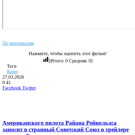
По материалам
Нажмите, чтобы оценить этот фильм!
[Итого:
0
Средняя:
0
]
Теги
Кино
27.03.2026
0
41
LinkedIn
Pinterest
Вконтакте
Одноклассники
Skype
WhatsApp
Telegram
Viber
Facebook
Twitter
Похожие фильмы
Американского пилота Райана Рейнольдса
заносит в странный Советский Союз в трейлере