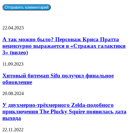
СЛУЧАЙНЫЕ ФИЛЬМЫ
А
22.04.2023
так
можно
А так можно было? Персонаж Криса Пратта
было?
нецензурно выражается в «Стражах галактики
Персонаж
3» (видео)
Криса
Пратта
Хитовый
11.09.2023
нецензурно
битемап
выражается
Sifu
Хитовый битемап Sifu получил финальное
в
получил
«Стражах
обновление
финальное
галактики
обновление
3»
У
20.08.2024
(видео)
двухмерно-
трёхмерного
У двухмерно-трёхмерного Zelda-подобного
Zelda-
приключения The Plucky Squire появилась дата
подобного
выхода
приключения
The
Мэгги
22.11.2022
Plucky