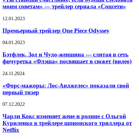
«День
если
моим советам» — трейлер сериала «Соцсети»
правды»
будешь
с
следовать
Эмили
Премьерный
12.01.2023
моим
Блант
трейлер
советам»
One
Премьерный трейлер One Piece Odyssey
—
Piece
трейлер
Odyssey
Бэтфлек,
04.01.2023
сериала
Зод
«Соцсети»
и
Бэтфлек, Зод и Чудо-женщина — слитая в сеть
Чудо-
фичуретка «Флэша» посвящает в сюжет (видео)
женщина
—
«Форс-
24.11.2024
слитая
мажоры:
в
Лос-
«Форс-мажоры: Лос-Анджелес» показали свой
сеть
Анджелес»
первый тизер
фичуретка
показали
«Флэша»
свой
посвящает
Чарли
07.12.2022
первый
в
Кокс
тизер
сюжет
изменяет
Чарли Кокс изменяет жене и родине с Ольгой
(видео)
жене
Куриленко в трейлере шпионского триллера от
и
Netflix
родине
с