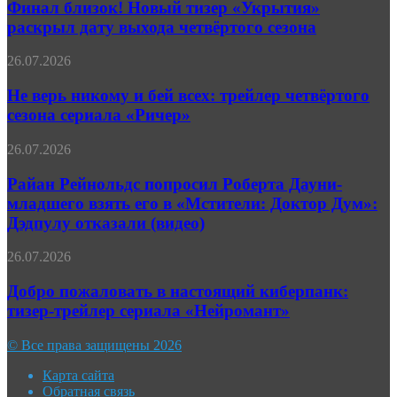
Новый
Финал близок! Новый тизер «Укрытия»
трейлер
тизер
раскрыл дату выхода четвёртого сезона
«Укрытия»
раскрыл
Не
26.07.2026
дату
верь
выхода
никому
Не верь никому и бей всех: трейлер четвёртого
четвёртого
и
сезона сериала «Ричер»
сезона
бей
всех:
Райан
26.07.2026
трейлер
Рейнольдс
четвёртого
попросил
Райан Рейнольдс попросил Роберта Дауни-
сезона
Роберта
младшего взять его в «Мстители: Доктор Дум»:
сериала
Дауни-
«Ричер»
Дэдпулу отказали (видео)
младшего
взять
Добро
26.07.2026
его
пожаловать
в
в
Добро пожаловать в настоящий киберпанк:
«Мстители:
настоящий
Доктор
тизер-трейлер сериала «Нейромант»
киберпанк:
Дум»:
тизер-
Дэдпулу
© Все права защищены 2026
трейлер
отказали
сериала
(видео)
Карта сайта
«Нейромант»
Обратная связь