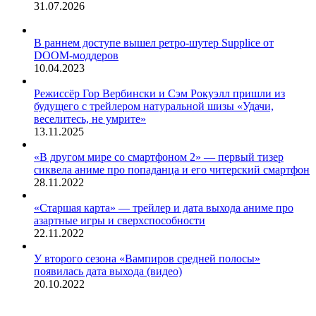
31.07.2026
В раннем доступе вышел ретро-шутер Supplice от
DOOM-моддеров
10.04.2023
Режиссёр Гор Вербински и Сэм Рокуэлл пришли из
будущего с трейлером натуральной шизы «Удачи,
веселитесь, не умрите»
13.11.2025
«В другом мире со смартфоном 2» — первый тизер
сиквела аниме про попаданца и его читерский смартфон
28.11.2022
«Старшая карта» — трейлер и дата выхода аниме про
азартные игры и сверхспособности
22.11.2022
У второго сезона «Вампиров средней полосы»
появилась дата выхода (видео)
20.10.2022
ЖАНРЫ