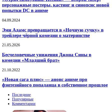
«Тайлер
—
персонажные постеры, кастинг и синопсис новой
Рейк
второй
2»
попытки DC в аниме
тизер,
(видео)
персонажные
Эми
04.09.2024
постеры,
Адамс
кастинг
превращается
Эми Адамс превращается в «Ночную сучку» в
и
в
синопсис
трейлере чёрной комедии о материнстве
«Ночную
новой
сучку»
попытки
Бесчеловечные
21.05.2026
в
DC
унижения
трейлере
в
Джона
Бесчеловечные унижения Джона Сины в
чёрной
аниме
Сины
комедии «Младший брат»
комедии
в
о
комедии
материнстве
«Новая
21.10.2022
«Младший
сага
брат»
плюс»
«Новая сага плюс» — анонс аниме про
—
фэнтезийного попаданца в собственное прошлое
анонс
аниме
Последние
про
Популярные
фэнтезийного
Комментарии
попаданца
в