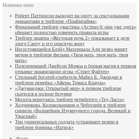
Новинки кино
Роберт Паттинсон выходит на охоту за сексуальными
девиантами в трейлере «Праймтайма»
Финальный трейлер ужастика «Астрал 6: они уже здесь»
обещает полностью изменить правила игры
Трейлер экшена «Жестокая ночь 2» показывает в деле
злого Санту и его опасную жену
Несостоявшийся Блэйд Махершала Али резво машет
мечом в трейлере фильма «Твоя мать, твоя мать, твоя
мать»
Позеленевший Джейсон Момоа и боевая магия в первом
отрывке экранизации игры «Стрит Файтер»
Стильный богатей-грабитель Майкл Б. Джордан в
трейлере ремейка «Аферы Томаса Крауна»
«Джуманджи: Открытый мир» в первом трейлере
скатился в полное безумие
Милота вернулась: трейлер четвёртого «Тед Лассо»
Ходченкова, Колокольников и Чеботарёв в трейлере
сиквела «Волшебник Изумрудного города. Великий и
Ужасный»
Три универсальных солдата устраивают резню в
трейлере боевика «Натиск»