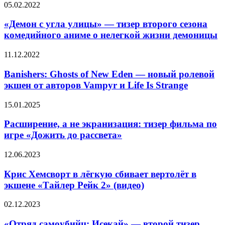
«Демон
05.02.2022
Ольгой
с
Куриленко
угла
«Демон с угла улицы» — тизер второго сезона
в
улицы»
трейлере
комедийного аниме о нелегкой жизни демоницы
—
шпионского
тизер
триллера
Banishers:
11.12.2022
второго
от
Ghosts
сезона
Netflix
of
Banishers: Ghosts of New Eden — новый ролевой
комедийного
New
экшен от авторов Vampyr и Life Is Strange
аниме
Eden
о
—
нелегкой
Расширение,
15.01.2025
новый
жизни
а
ролевой
демоницы
не
Расширение, а не экранизация: тизер фильма по
экшен
экранизация:
игре «Дожить до рассвета»
от
тизер
авторов
фильма
Vampyr
Крис
12.06.2023
по
и
Хемсворт
игре
Life
в
Крис Хемсворт в лёгкую сбивает вертолёт в
«Дожить
Is Strange
лёгкую
экшене «Тайлер Рейк 2» (видео)
до рассвета»
сбивает
вертолёт
«Oтpяд
02.12.2023
в
caмoyбийц:
экшене
Иceкaй»
«Oтpяд caмoyбийц: Иceкaй» — второй тизер,