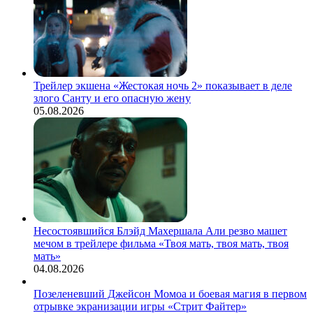
Трейлер экшена «Жестокая ночь 2» показывает в деле
злого Санту и его опасную жену
05.08.2026
Несостоявшийся Блэйд Махершала Али резво машет
мечом в трейлере фильма «Твоя мать, твоя мать, твоя
мать»
04.08.2026
Позеленевший Джейсон Момоа и боевая магия в первом
отрывке экранизации игры «Стрит Файтер»