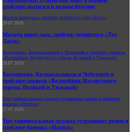
трейлере скатился в полное безумие
Милота вернулась: трейлер четвёртого «Тед Лассо»
29.07.2026
Милота вернулась: трейлер четвёртого «Тед
Лассо»
Ходченкова, Колокольников и Чеботарёв в трейлере сиквела
«Волшебник Изумрудного города. Великий и Ужасный»
28.07.2026
Ходченкова, Колокольников и Чеботарёв в
трейлере сиквела «Волшебник Изумрудного
города. Великий и Ужасный»
Три универсальных солдата устраивают резню в трейлере
боевика «Натиск»
27.07.2026
Три универсальных солдата устраивают резню в
трейлере боевика «Натиск»