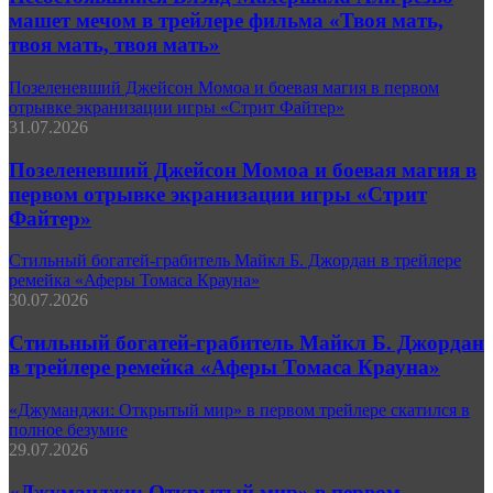
машет мечом в трейлере фильма «Твоя мать,
твоя мать, твоя мать»
Позеленевший Джейсон Момоа и боевая магия в первом
отрывке экранизации игры «Стрит Файтер»
31.07.2026
Позеленевший Джейсон Момоа и боевая магия в
первом отрывке экранизации игры «Стрит
Файтер»
Стильный богатей-грабитель Майкл Б. Джордан в трейлере
ремейка «Аферы Томаса Крауна»
30.07.2026
Стильный богатей-грабитель Майкл Б. Джордан
в трейлере ремейка «Аферы Томаса Крауна»
«Джуманджи: Открытый мир» в первом трейлере скатился в
полное безумие
29.07.2026
«Джуманджи: Открытый мир» в первом