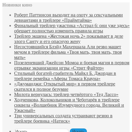
Новинки кино
Роберт Паттинсон выходит на охоту за сексуальными
девиантами в трейлере «Праймтайма»
Финальный трейлер ужастика «Астрал 6: они уже здесь»
обещает полностью изменить правила игры
Трейлер экшена «Жестокая ночь 2» показывает в деле
злого Санту и его опасную жену
Несостоявшийся Блэйд Махершала Али резво машет
мечом в трейлере фильма «Твоя мать, твоя мать, твоя
мать»
Позеленевший Джейсон Момоа и боевая магия в первом
отрывке экранизации игры «Стрит Файтер»
Стильный богатей-грабитель Майкл Б. Джордан в
трейлере ремейка «Аферы Томаса Крауна»
«Джуманджи: Открытый мир» в первом трейлере
скатился в полное безумие
Милота вернулась: трейлер четвёртого «Тед Лассо»
Ходченкова, Колокольников и Чеботарёв в трейлере
сиквела «Волшебник Изумрудного города. Великий и
Ужасный»
Три универсальных солдата устраивают резню в
трейлере боевика «Натиск»
Искать