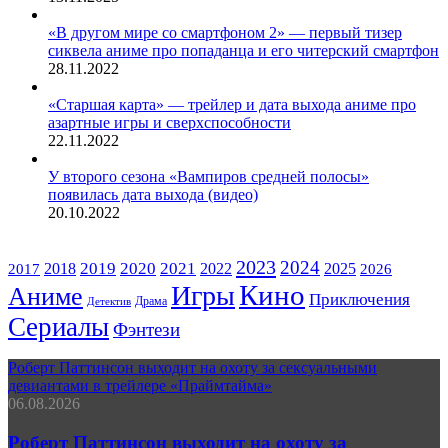
«В другом мире со смартфоном 2» — первый тизер
сиквела аниме про попаданца и его читерский смартфон
28.11.2022
«Старшая карта» — трейлер и дата выхода аниме про
азартные игры и сверхспособности
22.11.2022
У второго сезона «Вампиров средней полосы»
появилась дата выхода (видео)
20.10.2022
ЖАНРЫ
2023
2024
2019
2020
2021
2018
2022
2025
2017
2026
Кино
Игры
Аниме
Приключения
Драма
Детектив
Сериалы
Фэнтези
Роберт Паттинсон выходит на охоту за сексуальными
девиантами в трейлере «Праймтайма»
06.08.2026
Роберт Паттинсон выходит на охоту за