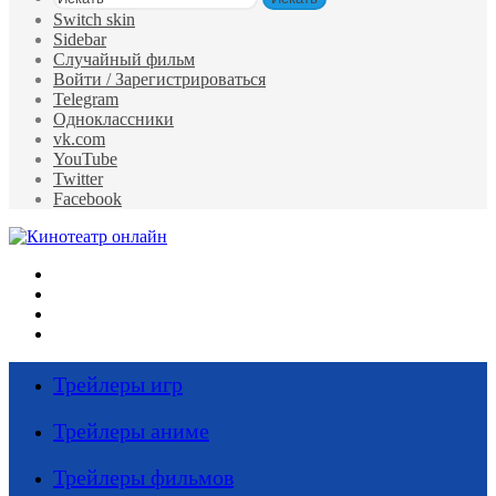
Switch skin
Sidebar
Случайный фильм
Войти / Зарегистрироваться
Telegram
Одноклассники
vk.com
YouTube
Twitter
Facebook
Меню
Искать
Switch skin
Войти
Трейлеры игр
Трейлеры аниме
Трейлеры фильмов