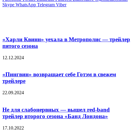
Skype
WhatsApp
Telegram
Viber
Похожие фильмы
«Харли Квинн» уехала в Метрополис — трейлер
пятого сезона
12.12.2024
«Пингвин» возвращает себе Готэм в свежем
трейлере
22.09.2024
Не для слабонервных — вышел red-band
трейлер второго сезона «Банд Лондона»
17.10.2022