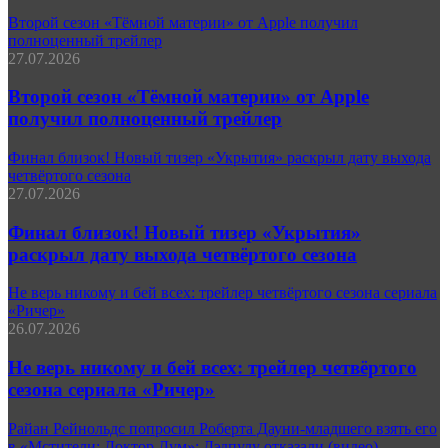
Второй сезон «Тёмной материи» от Apple получил
полноценный трейлер
27.07.2026
Второй сезон «Тёмной материи» от Apple
получил полноценный трейлер
Финал близок! Новый тизер «Укрытия» раскрыл дату выхода
четвёртого сезона
27.07.2026
Финал близок! Новый тизер «Укрытия»
раскрыл дату выхода четвёртого сезона
Не верь никому и бей всех: трейлер четвёртого сезона сериала
«Ричер»
26.07.2026
Не верь никому и бей всех: трейлер четвёртого
сезона сериала «Ричер»
Райан Рейнольдс попросил Роберта Дауни-младшего взять его
в «Мстители: Доктор Дум»: Дэдпулу отказали (видео)