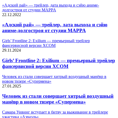
«Адский рай» — трейлер, дата выхода и сэйю аниме-
долгостроя от студии MAPPA
22.12.2022
«Адский рай» — трейлер, дата выхода и сэйю
аниме-долгостроя от студии MAPPA
Girls’ Frontline 2: Exilium — премьерный трейлер
фансервисной версии XCOM
29.11.2024
Girls’ Frontline 2: Exilium — премьерный трейлер
фансервисной версии XCOM
Человек из стали совершает хитрый воздушный манёвр в
новом тизере «Супермена»
27.01.2025
Человек из стали совершает хитрый воздушный
манёвр в новом тизере «Супермена»
Самара Уивинг вступает в битву за выживание в трейлере
ужастика «Азраэль»