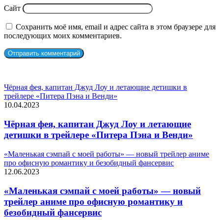
Сайт
Сохранить моё имя, email и адрес сайта в этом браузере для
последующих моих комментариев.
СЛУЧАЙНЫЕ ФИЛЬМЫ
Чёрная фея, капитан Джуд Лоу и летающие детишки в
трейлере «Питера Пэна и Венди»
10.04.2023
Чёрная фея, капитан Джуд Лоу и летающие
детишки в трейлере «Питера Пэна и Венди»
«Маленькая сэмпай с моей работы» — новый трейлер аниме
про офисную романтику и безобидный фансервис
12.06.2023
«Маленькая сэмпай с моей работы» — новый
трейлер аниме про офисную романтику и
безобидный фансервис