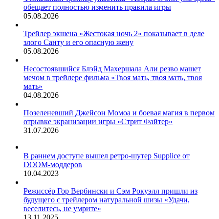
обещает полностью изменить правила игры
05.08.2026
Трейлер экшена «Жестокая ночь 2» показывает в деле
злого Санту и его опасную жену
05.08.2026
Несостоявшийся Блэйд Махершала Али резво машет
мечом в трейлере фильма «Твоя мать, твоя мать, твоя
мать»
04.08.2026
Позеленевший Джейсон Момоа и боевая магия в первом
отрывке экранизации игры «Стрит Файтер»
31.07.2026
В раннем доступе вышел ретро-шутер Supplice от
DOOM-моддеров
10.04.2023
Режиссёр Гор Вербински и Сэм Рокуэлл пришли из
будущего с трейлером натуральной шизы «Удачи,
веселитесь, не умрите»
13.11.2025