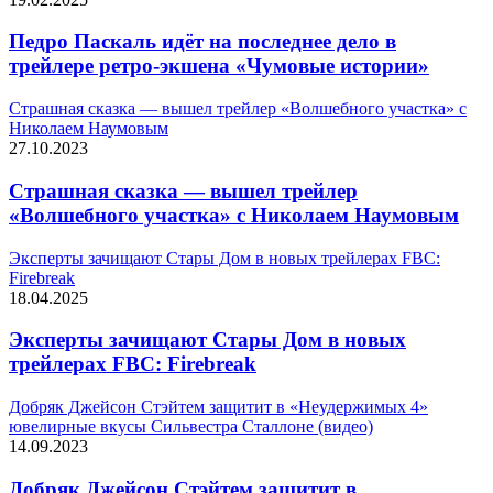
Педро Паскаль идёт на последнее дело в
трейлере ретро-экшена «Чумовые истории»
Страшная сказка — вышел трейлер «Волшебного участка» с
Николаем Наумовым
27.10.2023
Страшная сказка — вышел трейлер
«Волшебного участка» с Николаем Наумовым
Эксперты зачищают Стары Дом в новых трейлерах FBC:
Firebreak
18.04.2025
Эксперты зачищают Стары Дом в новых
трейлерах FBC: Firebreak
Добряк Джейсон Стэйтем защитит в «Неудержимых 4»
ювелирные вкусы Сильвестра Сталлоне (видео)
14.09.2023
Добряк Джейсон Стэйтем защитит в