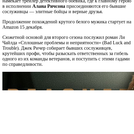
намекает трейлер детективного боевика, где к главному герою
в исполнении
Алана Ричсона
присоединяются его бывшие
сослуживцы — элитные бойцы и верные друзья.
Продолжение похождений крутого белого мужика стартует на
Amazon 15 декабря.
Сюжетной основой для второго сезона послужил роман Ли
Чайлда «Cплoшныe пpoблeмы и нeпpиятнocти» (Bad Luck and
Trouble). Джeк Pичep собирает бывших сослуживцев,
крутейших профи, чтобы разыскать ответственных за гибель
одного из их команды ветеранов, и поступить с этими гадами
по справедливости.