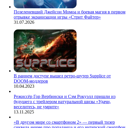
Позеленевший Джейсон Момоа и боевая магия в первом
отрывке экранизации игры «Стрит Файтер»
31.07.2026
В раннем доступе вышел ретро-шутер Supplice от
DOOM-моддеров
10.04.2023
Режиссёр Гор Вербински и Сэм Рокуэлл пришли из
будущего с трейлером натуральной шизы «Удачи,
веселитесь, не умрите»
13.11.2025
«В другом мире со смартфоном 2» — первый тизер
сиквела аниме про попаданца и его читерский смартфон