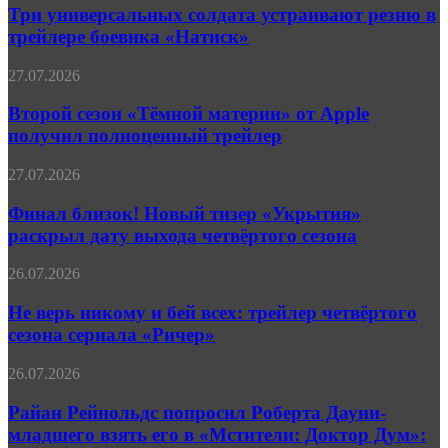
солдата
Три универсальных солдата устраивают резню в
города.
устраивают
Великий
трейлере боевика «Натиск»
резню
и
в
Ужасный»
Второй
27.07.2026
трейлере
сезон
боевика
«Тёмной
Второй сезон «Тёмной материи» от Apple
«Натиск»
материи»
получил полноценный трейлер
от
Apple
Финал
27.07.2026
получил
близок!
полноценный
Новый
Финал близок! Новый тизер «Укрытия»
трейлер
тизер
раскрыл дату выхода четвёртого сезона
«Укрытия»
раскрыл
Не
26.07.2026
дату
верь
выхода
никому
Не верь никому и бей всех: трейлер четвёртого
четвёртого
и
сезона сериала «Ричер»
сезона
бей
всех:
Райан
26.07.2026
трейлер
Рейнольдс
четвёртого
попросил
Райан Рейнольдс попросил Роберта Дауни-
сезона
Роберта
младшего взять его в «Мстители: Доктор Дум»:
сериала
Дауни-