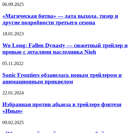
аниме
«Магическая
06.09.2025
«Кагурабати»
битва»
в
—
«Магическая битва» — дата выхода, тизер и
жанре
дата
другие подробности третьего сезона
тёмного
выхода,
фэнтези
тизер
Wo
18.01.2023
и
Long:
другие
Fallen
Wo Long: Fallen Dynasty — сюжетный трейлер и
подробности
Dynasty
превью с деталями наследника Nioh
третьего
—
сезона
сюжетный
Sonic
05.11.2022
трейлер
Frontiers
и
обзавелась
Sonic Frontiers обзавелась новым трейлером и
превью
новым
анимационным приквелом
с
трейлером
деталями
и
наследника
Избранная
22.01.2024
анимационным
Nioh
против
приквелом
абьюза
Избранная против абьюза в трейлере фэнтези
в
«Иные»
трейлере
фэнтези
«Обморочный
09.02.2025
«Иные»
герой
и