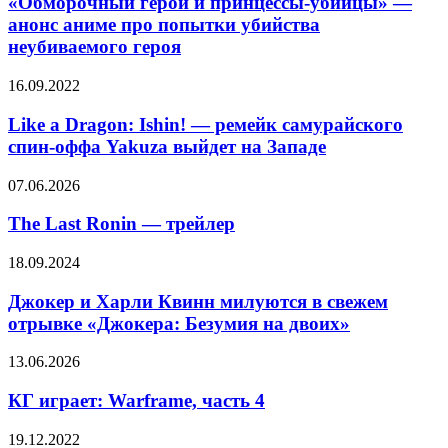
«Обморочный герой и принцессы-убийцы» —
принцессы-
анонс аниме про попытки убийства
убийцы»
неубиваемого героя
—
анонс
Like
16.09.2022
аниме
a
про
Dragon:
Like a Dragon: Ishin! — ремейк самурайского
попытки
Ishin!
убийства
спин-оффа Yakuza выйдет на Западе
—
неубиваемого
ремейк
героя
The
07.06.2026
самурайского
Last
спин-
Ronin
The Last Ronin — трейлер
оффа
—
Yakuza
трейлер
Джокер
18.09.2024
выйдет
и
на
Харли
Джокер и Харли Квинн милуются в свежем
Западе
Квинн
отрывке «Джокера: Безумия на двоих»
милуются
в
КГ
13.06.2026
свежем
играет:
отрывке
Warframe,
КГ играет: Warframe, часть 4
«Джокера:
часть
Безумия
4
Локи,
19.12.2022
на