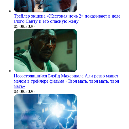
Трейлер экшена «Жестокая ночь 2» показывает в деле
злого Санту и его опасную жену
05.08.2026
Несостоявшийся Блэйд Махершала Али резво машет
мечом в трейлере фильма «Твоя мать, твоя мать, твоя
мать»
04.08.2026