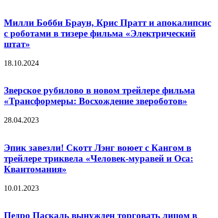
Милли Бобби Браун, Крис Пратт и апокалипсис
с роботами в тизере фильма «Электрический
штат»
18.10.2024
Зверское рубилово в новом трейлере фильма
«Трансформеры: Восхождение звероботов»
28.04.2023
Эпик завезли! Скотт Лэнг воюет с Кангом в
трейлере триквела «Человек-муравей и Оса:
Квантомания»
10.01.2023
Педро Паскаль вынужден торговать лицом в