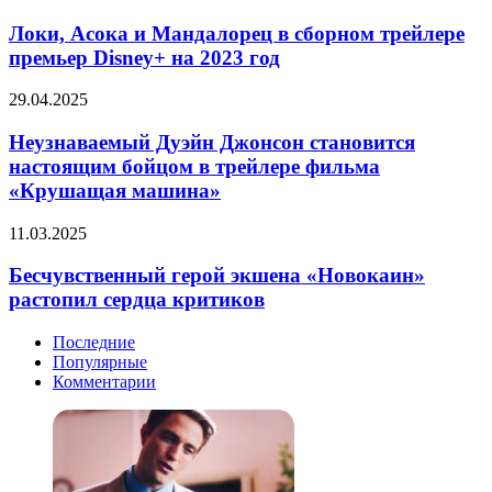
Асока
двоих»
и
Локи, Асока и Мандалорец в сборном трейлере
Мандалорец
премьер Disney+ на 2023 год
в
сборном
Неузнаваемый
29.04.2025
трейлере
Дуэйн
премьер
Джонсон
Неузнаваемый Дуэйн Джонсон становится
Disney+
становится
настоящим бойцом в трейлере фильма
на
настоящим
2023
«Крушащая машина»
бойцом
год
в
Бесчувственный
11.03.2025
трейлере
герой
фильма
экшена
Бесчувственный герой экшена «Новокаин»
«Крушащая
«Новокаин»
машина»
растопил сердца критиков
растопил
сердца
Последние
критиков
Популярные
Комментарии