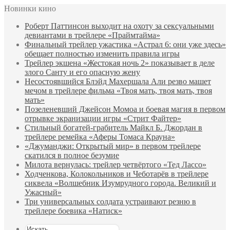
Новинки кино
Роберт Паттинсон выходит на охоту за сексуальными
девиантами в трейлере «Праймтайма»
Финальный трейлер ужастика «Астрал 6: они уже здесь»
обещает полностью изменить правила игры
Трейлер экшена «Жестокая ночь 2» показывает в деле
злого Санту и его опасную жену
Несостоявшийся Блэйд Махершала Али резво машет
мечом в трейлере фильма «Твоя мать, твоя мать, твоя
мать»
Позеленевший Джейсон Момоа и боевая магия в первом
отрывке экранизации игры «Стрит Файтер»
Стильный богатей-грабитель Майкл Б. Джордан в
трейлере ремейка «Аферы Томаса Крауна»
«Джуманджи: Открытый мир» в первом трейлере
скатился в полное безумие
Милота вернулась: трейлер четвёртого «Тед Лассо»
Ходченкова, Колокольников и Чеботарёв в трейлере
сиквела «Волшебник Изумрудного города. Великий и
Ужасный»
Три универсальных солдата устраивают резню в
трейлере боевика «Натиск»