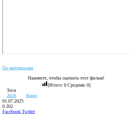
По материалам
Нажмите, чтобы оценить этот фильм!
[Итого:
0
Средняя:
0
]
Теги
2026
Кино
01.07.2025
0
202
LinkedIn
Pinterest
Вконтакте
Одноклассники
Skype
WhatsApp
Telegram
Viber
Facebook
Twitter
Похожие фильмы