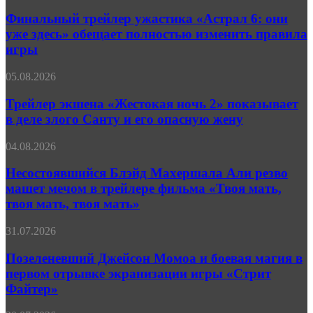
трейлер
в
ужастика
Финальный трейлер ужастика «Астрал 6: они
трейлере
«Астрал
«Праймтайма»
уже здесь» обещает полностью изменить правила
6:
игры
они
уже
Трейлер
05.08.2026
здесь»
экшена
обещает
«Жестокая
Трейлер экшена «Жестокая ночь 2» показывает
полностью
ночь 2»
изменить
в деле злого Санту и его опасную жену
показывает
правила
в
игры
Несостоявшийся
04.08.2026
деле
Блэйд
злого
Махершала
Несостоявшийся Блэйд Махершала Али резво
Санту
Али
машет мечом в трейлере фильма «Твоя мать,
и
резво
его
твоя мать, твоя мать»
машет
опасную
мечом
жену
Позеленевший
31.07.2026
в
Джейсон
трейлере
Момоа
Позеленевший Джейсон Момоа и боевая магия в
фильма
и
«Твоя
первом отрывке экранизации игры «Стрит
боевая
мать,
Файтер»
магия
твоя
в
мать,