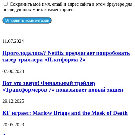
Сохранить моё имя, email и адрес сайта в этом браузере для
последующих моих комментариев.
СЛУЧАЙНЫЕ ФИЛЬМЫ
Проголодались?
11.07.2024
Netflix
предлагает
Проголодались? Netflix предлагает попробовать
попробовать
тизер триллера «Платформа 2»
тизер
триллера
Вот
07.06.2023
«Платформа
это
2»
звери!
Вот это звери! Финальный трейлер
Финальный
«Трансформеров 7» показывает новый экшен
трейлер
«Трансформеров
КГ
29.12.2025
7»
играет:
показывает
Marlow
КГ играет: Marlow Briggs and the Mask of Death
новый
Briggs
экшен
and
Зрители
20.05.2023
the
это
Mask