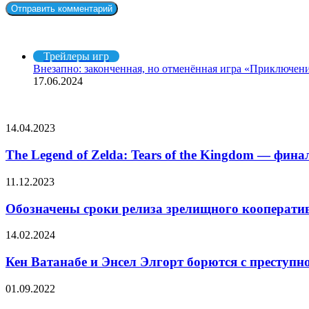
Рекомендуем посмотреть
Закрыть
Трейлеры игр
Внезапно: законченная, но отменённая игра «Приключени
17.06.2024
СЛУЧАЙНЫЕ ФИЛЬМЫ
The
14.04.2023
Legend
of
The Legend of Zelda: Tears of the Kingdom — фин
Zelda:
Tears
Обозначены
11.12.2023
of
сроки
the
релиза
Обозначены сроки релиза зрелищного кооперативн
Kingdom
зрелищного
—
кооперативного
Кен
14.02.2024
финальный
шутера
Ватанабе
трейлер
The
и
Кен Ватанабе и Энсел Элгорт борются с преступн
First
Энсел
Descendant
Элгорт
Кажется,
01.09.2022
борются
резня
с