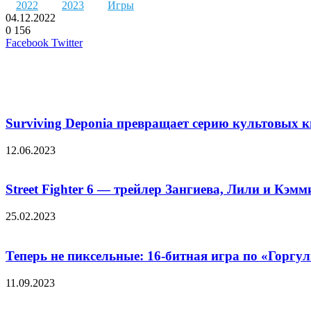
2022
2023
Игры
04.12.2022
0
156
LinkedIn
Pinterest
Вконтакте
Одноклассники
Skype
WhatsApp
Telegram
Viber
Facebook
Twitter
Похожие фильмы
Surviving Deponia превращает серию культовых к
12.06.2023
Street Fighter 6 — трейлер Зангиева, Лили и Кэмм
25.02.2023
Теперь не пиксельные: 16-битная игра по «Горгул
11.09.2023