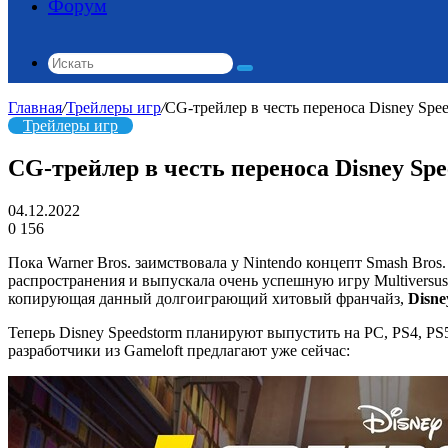
Форум
Искать
Главная
/
Трейлеры игр
/
CG-трейлер в честь переноса Disney Spee
Трейлеры игр
CG-трейлер в честь переноса Disney Spe
04.12.2022
0
156
Пока Warner Bros. заимствовала у Nintendo концепт Smash Bro
распространения и выпускала очень успешную игру Multiversus,
копирующая данный долгоиграющий хитовый франчайз,
Disne
Теперь Disney Speedstorm планируют выпустить на PC, PS4, PS5,
разработчики из Gameloft предлагают уже сейчас: