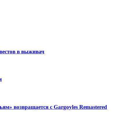
вестов в выживач
и
ьям» возвращается с Gargoyles Remastered