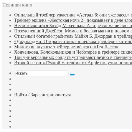
Новинки кино
Финальный трейлер ужастика «Астрал 6: они уже здесь»
Трейлер экшена «Жестокая ночь 2» показывает в деле зло
Несостоявшийся Блэйд Махершала Али резво машет мечом 
Позеленевший Джейсон Момоа и боевая магия в первом 
Стильный богатей-грабитель Майкл Б. Джордан в трейле
«Джуманджи: Открытый мир» в первом трейлере скатилс
Милота вернулась: трейлер четвёртого «Тед Лассо»
Ходченкова, Колокольников и Чеботарёв в трейлере сик
Три универсальных солдата устраивают резню в трейлере
Второй сезон «Тёмной материи» от Apple получил полн
Искать
Switch
skin
Sidebar
Случайный
фильм
Войти / Зарегистрироваться
Telegram
Одноклассники
vk.com
YouTube
Twitter
Facebook