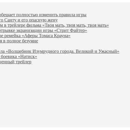
 обещает полностью изменить правила игры
го Санту и его опасную жену
в трейлере фильма «Твоя мать, твоя мать, твоя мать»
отрывке экранизации игры «Стрит Файтер»
ре ремейка «Аферы Томаса Крауна»
я в полное безумие
вела «Волшебник Изумрудного города. Великий и Ужасный»
 боевика «Натиск»
оценный трейлер