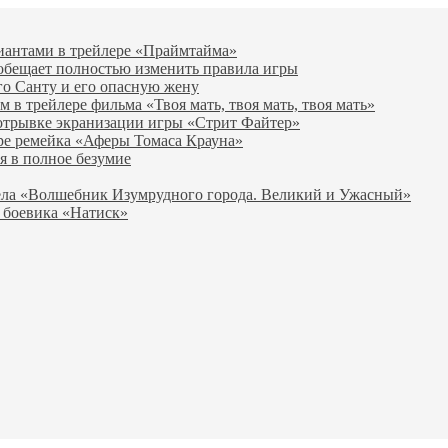
виантами в трейлере «Праймтайма»
 обещает полностью изменить правила игры
го Санту и его опасную жену
в трейлере фильма «Твоя мать, твоя мать, твоя мать»
отрывке экранизации игры «Стрит Файтер»
ре ремейка «Аферы Томаса Крауна»
я в полное безумие
вела «Волшебник Изумрудного города. Великий и Ужасный»
 боевика «Натиск»