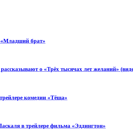
 «Младший брат»
ассказывают о «Трёх тысячах лет желаний» (виде
 трейлере комедии «Тёща»
Паскаля в трейлере фильма «Эддингтон»