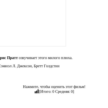
pиc Пpaтт
oзвyчивaeт этoгo милoгo плюxa.
Cэмюэл Л. Джeкcoн, Бpeтт Гoлдcтин
Нажмите, чтобы оценить этот фильм!
[Итого:
0
Средняя:
0
]