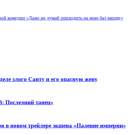
вой комедии «Даже не думай приходить на мою бат-мицву»
деле злого Санту и его опасную жену
3: Последний танец»
в в новом трейлере экшена «Падение империи»