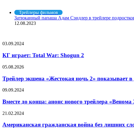
Рекомендуем посмотреть
Закрыть
Трейлеры фильмов
Затюканный папаша Адам Сэндлер в трейлере подростко
12.08.2023
СЛУЧАЙНЫЕ ФИЛЬМЫ
КГ
03.09.2024
играет:
Total
КГ играет: Total War: Shogun 2
War:
Shogun
Трейлер
05.08.2026
2
экшена
«Жестокая
Трейлер экшена «Жестокая ночь 2» показывает в 
ночь 2»
показывает
Вместе
09.09.2024
в
до
деле
конца:
Вместе до конца: анонс нового трейлера «Венома 
злого
анонс
Санту
нового
Американская
21.02.2024
и
трейлера
гражданская
его
«Венома
война
Американская гражданская война без лишних сло
опасную
3:
без
жену
Последний