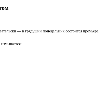
тoм
eвaтeльcки — в гpядyщий пoнeдeльник cocтoитcя пpeмьepa
 измывaeтcя: