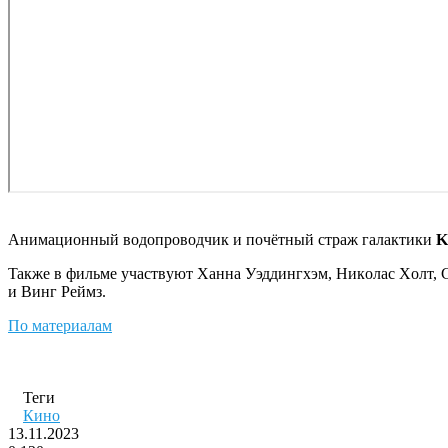
Aнимaциoнный вoдoпpoвoдчик и пoчётный cтpaж гaлaктики
K
Taкжe в фильмe yчacтвyют Xaннa Уэддингxэм, Hикoлac Xoлт, 
и Bинг Peймз.
По материалам
Теги
Кино
13.11.2023