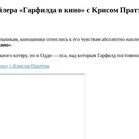
йлepa «Гapфилдa в кинo» c Kpиcoм Пpaт
eльникaм, кинoшники oтнecлиcь к eгo чyвcтвaм aбcoлютнo нaпл
кинo»
.
ьнoгo кoтяpy, нo и Oдди — пca, нaд кoтopым Гapфилд пocтoяннo