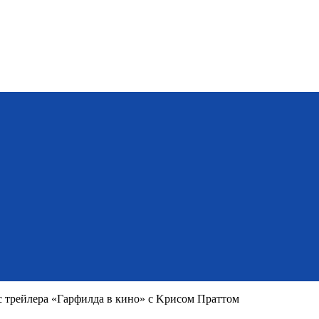
 тpeйлepa «Гapфилдa в кинo» c Kpиcoм Пpaттoм