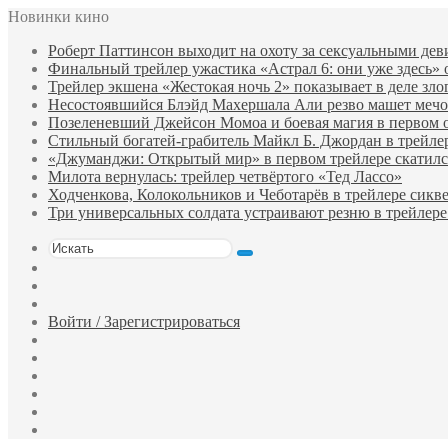
Новинки кино
Роберт Паттинсон выходит на охоту за сексуальными де
Финальный трейлер ужастика «Астрал 6: они уже здесь»
Трейлер экшена «Жестокая ночь 2» показывает в деле зло
Несостоявшийся Блэйд Махершала Али резво машет мечом 
Позеленевший Джейсон Момоа и боевая магия в первом 
Стильный богатей-грабитель Майкл Б. Джордан в трейле
«Джуманджи: Открытый мир» в первом трейлере скатилс
Милота вернулась: трейлер четвёртого «Тед Лассо»
Ходченкова, Колокольников и Чеботарёв в трейлере сик
Три универсальных солдата устраивают резню в трейлере
Искать
Switch
skin
Sidebar
Случайный
фильм
Войти / Зарегистрироваться
Telegram
Одноклассники
vk.com
YouTube
Twitter
Facebook