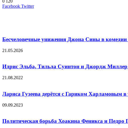
0
120
LinkedIn
Pinterest
Вконтакте
Одноклассники
Skype
WhatsApp
Telegram
Viber
Facebook
Twitter
Похожие фильмы
Бесчеловечные унижения Джона Сины в комедии
21.05.2026
Идрис Эльба, Тильда Суинтон и Джордж Миллер р
21.08.2022
Лариса Гузеева дерётся с Гариком Харламовым в
09.09.2023
Политическая борьба Хоакина Феникса и Педро 