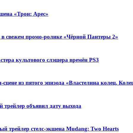
кшена «Трон: Арес»
 в свежем промо-ролике «Чёрной Пантеры 2»
стера культового слэшера времён PS3
-сцене из пятого эпизода «Властелина колец. Коле
ой трейлер объявил дату выхода
й трейлер стелс-экшена Mudang: Two Hearts