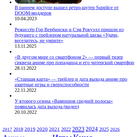
В раннем доступе вышел ретро-шутер Supplice от
DOOM-моддеров
10.04.2023
Режиссёр Гор Вербински и Сэм Рокуэлл пришли из
будущего с трейлером натуральной шизы «Удачи,
веселитесь, не умрите»
13.11.2025
«В другом мире со смартфоном 2» — первый тизер
сиквела аниме про попаданца и его читерский смартфон
28.11.2022
«Старшая карта» — трейлер и дата выхода аниме про
азартные игры и сверхспособности
22.11.2022
У второго сезона «Вампиров средней полосы»
появилась дата выхода (видео)
20.10.2022
ЖАНРЫ
2023
2024
2019
2020
2021
2018
2022
2025
2017
2026