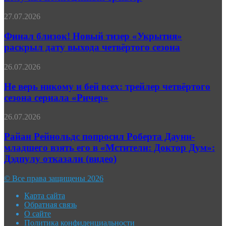
от
Apple
Финал
27.07.2026
получил
близок!
полноценный
Новый
Финал близок! Новый тизер «Укрытия»
трейлер
тизер
раскрыл дату выхода четвёртого сезона
«Укрытия»
раскрыл
Не
26.07.2026
дату
верь
выхода
никому
Не верь никому и бей всех: трейлер четвёртого
четвёртого
и
сезона сериала «Ричер»
сезона
бей
всех:
Райан
26.07.2026
трейлер
Рейнольдс
четвёртого
попросил
Райан Рейнольдс попросил Роберта Дауни-
сезона
Роберта
младшего взять его в «Мстители: Доктор Дум»:
сериала
Дауни-
«Ричер»
Дэдпулу отказали (видео)
младшего
взять
© Все права защищены 2026
его
в
Карта сайта
«Мстители:
Обратная связь
Доктор
О сайте
Дум»:
Политика конфиденциальности
Дэдпулу