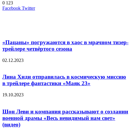
0
123
LinkedIn
Pinterest
Вконтакте
Одноклассники
Skype
WhatsApp
Telegram
Viber
Facebook
Twitter
Похожие фильмы
«Пацаны» погружаются в хаос в мрачном тизер-
трейлере четвёртого сезона
02.12.2023
Лина Хиди отправилась в космическую миссию
в трейлере фантастики «Маяк 23»
19.10.2023
Шон Леви и компания рассказывают о создании
военной драмы «Весь невидимый нам свет»
(видео)