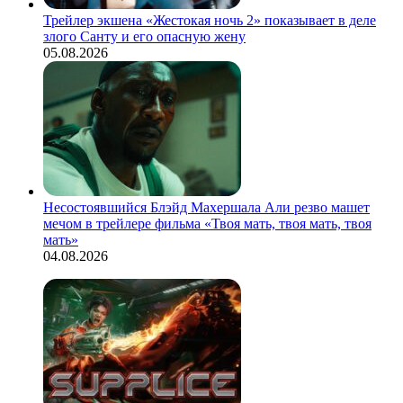
Трейлер экшена «Жестокая ночь 2» показывает в деле
злого Санту и его опасную жену
05.08.2026
Несостоявшийся Блэйд Махершала Али резво машет
мечом в трейлере фильма «Твоя мать, твоя мать, твоя
мать»
04.08.2026