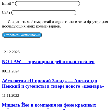
Email
*
Сайт
Сохранить моё имя, email и адрес сайта в этом браузере для
последующих моих комментариев.
СЛУЧАЙНЫЕ ФИЛЬМЫ
NO
12.12.2025
LAW
—
NO LAW — зрелищный дебютный трейлер
зрелищный
дебютный
Абсолютли
09.11.2024
трейлер
«Широкий
Запад»
Абсолютли «Широкий Запад» — Александр
—
Невский и сумоисты в тизере нового «шедевра»
Александр
Невский
Мишель
11.11.2022
и
Йео
сумоисты
и
Мишель Йео и компания на фоне красивых
в
компания