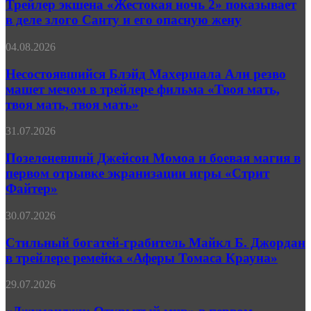
«Жестокая
Трейлер экшена «Жестокая ночь 2» показывает
полностью
ночь 2»
изменить
в деле злого Санту и его опасную жену
показывает
правила
в
игры
Несостоявшийся
04.08.2026
деле
Блэйд
злого
Махершала
Несостоявшийся Блэйд Махершала Али резво
Санту
Али
машет мечом в трейлере фильма «Твоя мать,
и
резво
его
твоя мать, твоя мать»
машет
опасную
мечом
жену
Позеленевший
31.07.2026
в
Джейсон
трейлере
Момоа
Позеленевший Джейсон Момоа и боевая магия в
фильма
и
«Твоя
первом отрывке экранизации игры «Стрит
боевая
мать,
Файтер»
магия
твоя
в
мать,
Стильный
30.07.2026
первом
твоя
богатей-
отрывке
мать»
грабитель
Стильный богатей-грабитель Майкл Б. Джордан
экранизации
Майкл
игры
в трейлере ремейка «Аферы Томаса Крауна»
Б.
«Стрит
Джордан
Файтер»
«Джуманджи:
29.07.2026
в
Открытый
трейлере
мир»