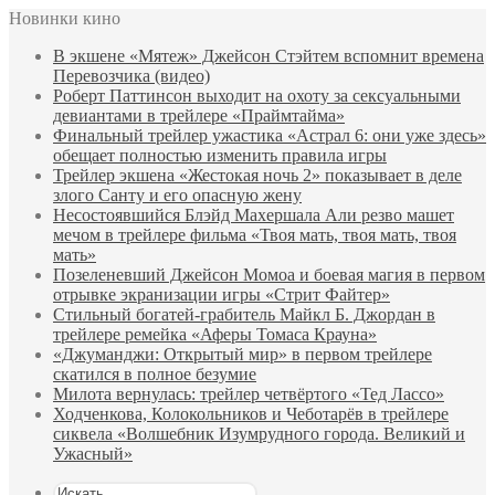
Новинки кино
В экшене «Мятеж» Джейсон Стэйтем вспомнит времена
Перевозчика (видео)
Роберт Паттинсон выходит на охоту за сексуальными
девиантами в трейлере «Праймтайма»
Финальный трейлер ужастика «Астрал 6: они уже здесь»
обещает полностью изменить правила игры
Трейлер экшена «Жестокая ночь 2» показывает в деле
злого Санту и его опасную жену
Несостоявшийся Блэйд Махершала Али резво машет
мечом в трейлере фильма «Твоя мать, твоя мать, твоя
мать»
Позеленевший Джейсон Момоа и боевая магия в первом
отрывке экранизации игры «Стрит Файтер»
Стильный богатей-грабитель Майкл Б. Джордан в
трейлере ремейка «Аферы Томаса Крауна»
«Джуманджи: Открытый мир» в первом трейлере
скатился в полное безумие
Милота вернулась: трейлер четвёртого «Тед Лассо»
Ходченкова, Колокольников и Чеботарёв в трейлере
сиквела «Волшебник Изумрудного города. Великий и
Ужасный»