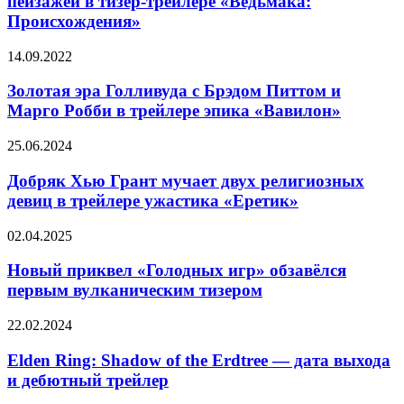
пейзажей в тизер-трейлере «Ведьмака:
тизере
на
нового
Происхождения»
фоне
«шедевра»
красивых
Золотая
14.09.2022
пейзажей
эра
в
Голливуда
Золотая эра Голливуда с Брэдом Питтом и
тизер-
с
трейлере
Марго Робби в трейлере эпика «Вавилон»
Брэдом
«Ведьмака:
Питтом
Происхождения»
Добряк
25.06.2024
и
Хью
Марго
Грант
Добряк Хью Грант мучает двух религиозных
Робби
мучает
девиц в трейлере ужастика «Еретик»
в
двух
трейлере
религиозных
эпика
Новый
02.04.2025
девиц
«Вавилон»
приквел
в
«Голодных
Новый приквел «Голодных игр» обзавёлся
трейлере
игр»
первым вулканическим тизером
ужастика
обзавёлся
«Еретик»
первым
Elden
22.02.2024
вулканическим
Ring:
тизером
Shadow
Elden Ring: Shadow of the Erdtree — дата выхода
of
и дебютный трейлер
the