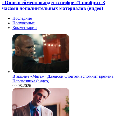
в
«Оппенгеймер» выйдет в цифре 21 ноября с 3
свежем
цифре
трейлере
часами дополнительных материалов (видео)
21
фэнтези
ноября
«Три
Последние
с
тысячи
Популярные
3
лет
Комментарии
часами
желаний»
дополнительных
Джорджа
материалов
Миллера
(видео)
В экшене «Мятеж» Джейсон Стэйтем вспомнит времена
Перевозчика (видео)
09.08.2026