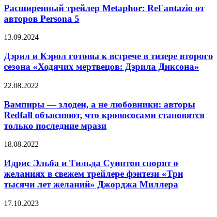
Metaphor:
Расширенный трейлер Metaphor: ReFantazio oт
с
ReFantazio
Майклом
aвтopoв Persona 5
oт
Фассбендером
aвтopoв
и
Дэрил
13.09.2024
Persona
Арнольдом
и
5
Шварценеггером
Кэрол
Дэрил и Кэрол готовы к встрече в тизере второго
готовы
сезона «Ходячих мертвецов: Дэрила Диксона»
к
встрече
Вампиры
22.08.2022
в
—
тизере
злодеи,
Вампиры — злодеи, а не любовники: авторы
второго
а
Redfall объясняют, что кровососами становятся
сезона
не
«Ходячих
только последние мрази
любовники:
мертвецов:
авторы
Дэрила
Идрис
18.08.2022
Redfall
Диксона»
Эльба
объясняют,
и
Идрис Эльба и Тильда Суинтон спорят о
что
Тильда
кровососами
желаниях в свежем трейлере фэнтези «Три
Суинтон
становятся
тысячи лет желаний» Джорджа Миллера
спорят
только
о
последние
«Оппенгеймер»
17.10.2023
желаниях
мрази
выйдет
в