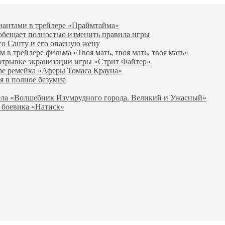
виантами в трейлере «Праймтайма»
 обещает полностью изменить правила игры
го Санту и его опасную жену
в трейлере фильма «Твоя мать, твоя мать, твоя мать»
отрывке экранизации игры «Стрит Файтер»
ре ремейка «Аферы Томаса Крауна»
я в полное безумие
вела «Волшебник Изумрудного города. Великий и Ужасный»
 боевика «Натиск»