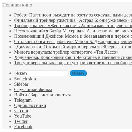
Новинки кино
Роберт Паттинсон выходит на охоту за сексуальными де
Финальный трейлер ужастика «Астрал 6: они уже здесь»
Трейлер экшена «Жестокая ночь 2» показывает в деле зло
Несостоявшийся Блэйд Махершала Али резво машет мечом 
Позеленевший Джейсон Момоа и боевая магия в первом 
Стильный богатей-грабитель Майкл Б. Джордан в трейле
«Джуманджи: Открытый мир» в первом трейлере скатилс
Милота вернулась: трейлер четвёртого «Тед Лассо»
Ходченкова, Колокольников и Чеботарёв в трейлере сик
Три универсальных солдата устраивают резню в трейлере
Искать
Switch skin
Sidebar
Случайный фильм
Войти / Зарегистрироваться
Telegram
Одноклассники
vk.com
YouTube
Twitter
Facebook