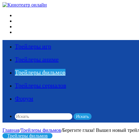
Меню
Искать
Switch skin
Войти
Трейлеры игр
Трейлеры аниме
Трейлеры фильмов
Трейлеры сериалов
Форум
Искать
Главная
/
Трейлеры фильмов
/
Берегите глаза! Вышел новый трей
Трейлеры фильмов