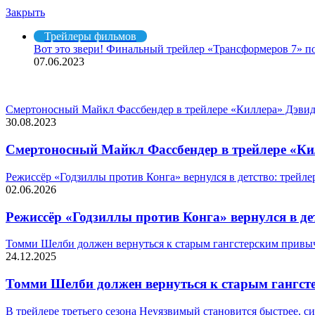
Закрыть
Трейлеры фильмов
Вот это звери! Финальный трейлер «Трансформеров 7» п
07.06.2023
СЛУЧАЙНЫЕ ФИЛЬМЫ
Смертоносный Майкл Фассбендер в трейлере «Киллера» Дэви
30.08.2023
Смертоносный Майкл Фассбендер в трейлере «Ки
Режиссёр «Годзиллы против Конга» вернулся в детство: трейл
02.06.2026
Режиссёр «Годзиллы против Конга» вернулся в де
Томми Шелби должен вернуться к старым гангстерским привыч
24.12.2025
Томми Шелби должен вернуться к старым гангст
В трейлере третьего сезона Неуязвимый становится быстрее, с