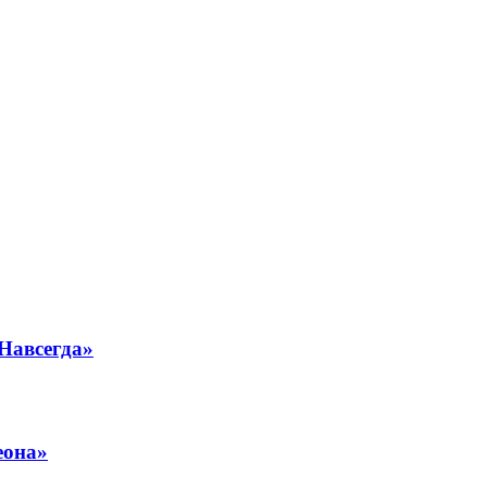
Навсегда»
еона»