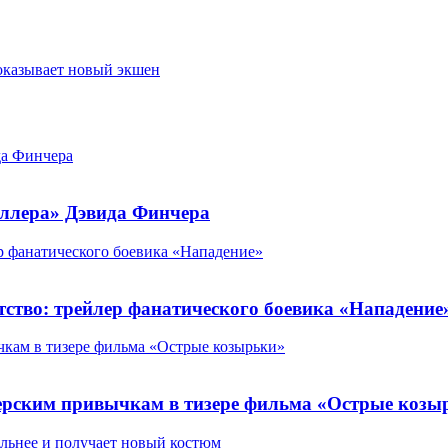
оказывает новый экшен
да Финчера
ллера» Дэвида Финчера
ер фанатического боевика «Нападение»
тство: трейлер фанатического боевика «Нападение
кам в тизере фильма «Острые козырьки»
ерским привычкам в тизере фильма «Острые козы
ильнее и получает новый костюм