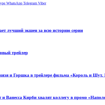
ype
WhatsApp
Telegram
Viber
щает лучший экшен за всю историю серии
новый трейлер
нязя и Горшка в трейлере фильма «Король и Шут. 
 и Ванесса Кирби хвалят коллегу в промо «Напол