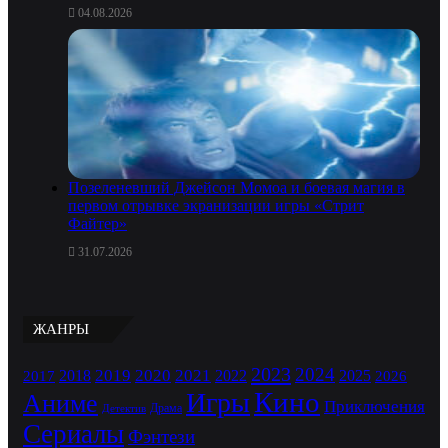
04.08.2026
Позеленевший Джейсон Момоа и боевая магия в
первом отрывке экранизации игры «Стрит
Файтер»
31.07.2026
ЖАНРЫ
2023
2024
2019
2020
2021
2018
2022
2025
2017
2026
Кино
Игры
Аниме
Приключения
Драма
Детектив
Сериалы
Фэнтези