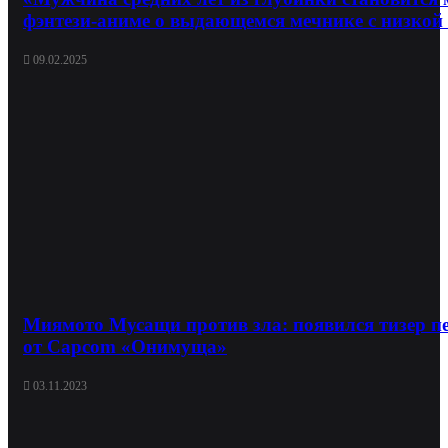
фэнтези-аниме о выдающемся мечнике с низкой
09.02.2025
Миямото Мусащи против зла: появился тизер п
от Capcom «Онимуща»
03.11.2023