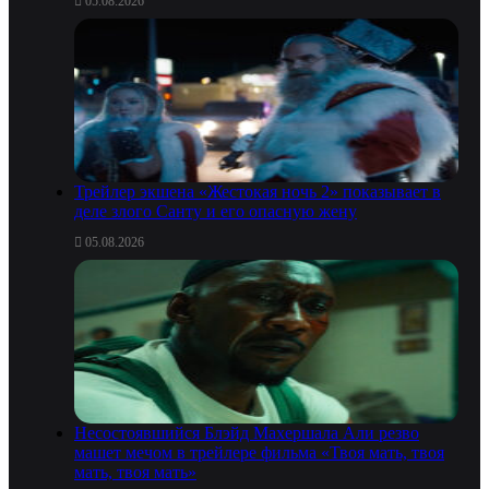
05.08.2026
Трейлер экшена «Жестокая ночь 2» показывает в
деле злого Санту и его опасную жену
05.08.2026
Несостоявшийся Блэйд Махершала Али резво
машет мечом в трейлере фильма «Твоя мать, твоя
мать, твоя мать»