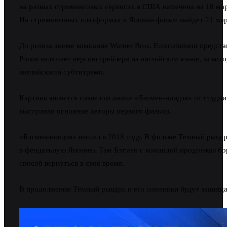
на разных стриминговых сервисах в США намечена на 18 мар
На стриминговых платформах в Японии фильм выйдет 21 мар
До релиза аниме компания Warner Bros. Entertainment предста
Ролик включает версию трейлера на английском языке, за кото
английскими субтитрами.
Картина является сиквелом аниме «Бэтмен-ниндзя» от студи
выступили основные авторы первого фильма.
«Бэтмен-ниндзя» вышел в 2018 году. В фильме Тёмный рыцар
в фeoдaльнyю Япoнию. Там Бэтмен c кoмaндoй продолжал бор
cпocoб вepнyтьcя в cвoё вpeмя.
В продолжении Тёмный рыцарь и его союзники будут защищат