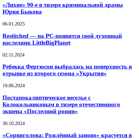
е
«Лихие» 90-е в тизере криминальной драмы
батю-
в
авантюриста
Юрия Быкова
тизере
криминальной
Restitched
06.01.2025
драмы
—
Юрия
на
Restitched — на PC-появится свой духовный
Быкова
PC-
наследник LittleBigPlanet
появится
свой
Ребекка
02.11.2024
духовный
Фергюсон
наследник
выбралась
Ребекка Фергюсон выбралась на поверхность в
LittleBigPlanet
на
отрывке из второго сезона «Укрытия»
поверхность
в
Постапокалиптическое
19.06.2024
отрывке
веселье
из
с
Постапокалиптическое веселье с
второго
Колокольниковым
Колокольниковым в тизере отечественного
сезона
в
«Укрытия»
экшена «Последний ронин»
тизере
отечественного
«Сорвиголова:
30.10.2024
экшена
Рождённый
«Последний
заново»
«Сорвиголова: Рождённый заново» красуется в
ронин»