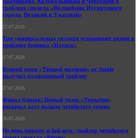
Ходченкова, Колокольников и Чеботарёв в
Чеботарёв
трейлере сиквела «Волшебник Изумрудного
в
города. Великий и Ужасный»
трейлере
сиквела
Три
27.07.2026
«Волшебник
универсальных
Изумрудного
солдата
Три универсальных солдата устраивают резню в
города.
устраивают
Великий
трейлере боевика «Натиск»
резню
и
в
Ужасный»
Второй
27.07.2026
трейлере
сезон
боевика
«Тёмной
Второй сезон «Тёмной материи» от Apple
«Натиск»
материи»
получил полноценный трейлер
от
Apple
Финал
27.07.2026
получил
близок!
полноценный
Новый
Финал близок! Новый тизер «Укрытия»
трейлер
тизер
раскрыл дату выхода четвёртого сезона
«Укрытия»
раскрыл
Не
26.07.2026
дату
верь
выхода
никому
Не верь никому и бей всех: трейлер четвёртого
четвёртого
и
сезона сериала «Ричер»
сезона