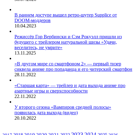
В раннем доступе вышел ретро-шутер Supplice от
DOOM-моддеров
10.04.2023
Режиссёр Гор Вербински и Сэм Рокуэлл пришли из
будущего с трейлером натуральной шизы «Удачи,
веселитесь, не умрите»
13.11.2025
«В другом мире со смартфоном 2» — первый тизер
сиквела аниме про попаданца и его читерский смартфон
28.11.2022
«Старшая карта» — трейлер и дата выхода аниме про
азартные игры и сверхспособности
22.11.2022
У второго сезона «Вампиров средней полосы»
появилась дата выхода (видео)
20.10.2022
ЖАНРЫ
2023
2024
2019
2020
2021
2018
2025