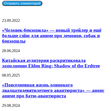
СЛУЧАЙНЫЕ ФИЛЬМЫ
«Человек-
23.09.2022
бензопила»
—
«Человек-бензопила» — новый трейлер и ещё
новый
больше сэйю для аниме про демонов, собак и
трейлер
бензопилы
и
ещё
Китайская
28.06.2024
больше
аудитория
сэйю
раскритиковала
Китайская аудитория раскритиковала
для
дополнение
аниме
дополнение Elden Ring: Shadow of the Erdtree
Elden
про
Ring:
демонов,
«Повседневная
08.05.2025
Shadow
собак
жизнь
of
и
одинокого
«Повседневная жизнь одинокого
the
бензопилы
двадцатидевятилетнего
двадцатидевятилетнего авантюриста» — анонс
Erdtree
авантюриста»
аниме про батю-авантюриста
—
анонс
«Лихие»
29.08.2024
аниме
90-
про