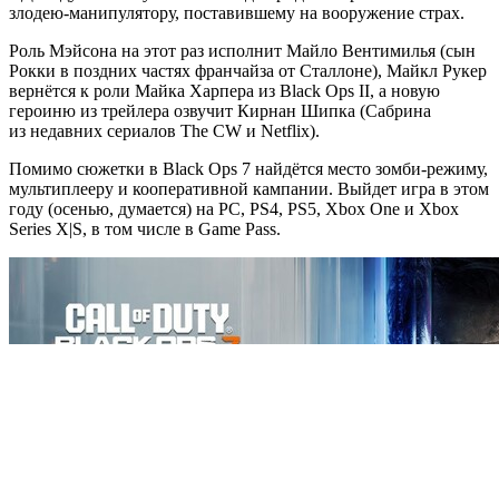
злодею-манипулятору, поставившему на вооружение страх.
Роль Мэйсона на этот раз исполнит Майло Вентимилья (сын
Рокки в поздних частях франчайза от Сталлоне), Майкл Рукер
вернётся к роли Майка Харпера из Black Ops II, а новую
героиню из трейлера озвучит Кирнан Шипка (Сабрина
из недавних сериалов The CW и Netflix).
Помимо сюжетки в Black Ops 7 найдётся место зомби-режиму,
мультиплееру и кооперативной кампании. Выйдет игра в этом
году (осенью, думается) на PC, PS4, PS5, Xbox One и Xbox
Series X|S, в том числе в Game Pass.