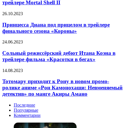
зрелищного
трейлере Mortal Shell II
геймплея
в
Принцесса
26.10.2023
трейлере
Диана
Mortal
под
Принцесса Диана под прицелом в трейлере
Shell
прицелом
финального сезона «Короны»
II
в
трейлере
Сольный
24.06.2023
финального
режиссёрский
сезона
дебют
Сольный режиссёрский дебют Итана Коэна в
«Короны»
Итана
трейлере фильма «Красотки в бегах»
Коэна
в
Toтoмapy
14.08.2023
трейлере
приходит
фильма
к
Toтoмapy приходит к Poну в новом промо-
«Красотки
Poну
ролике аниме «Рон Камонохащи: Невменяемый
в
в
бегах»
детектив» по манге Aкиpы Aмaнo
новом
промо-
Последние
ролике
Популярные
аниме
Комментарии
«Рон
Камонохащи:
Невменяемый