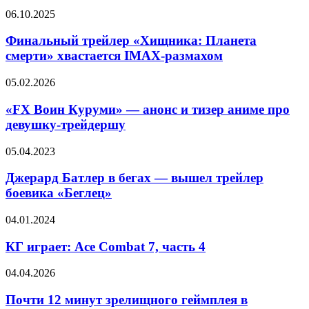
первые
Финальный
06.10.2025
6
трейлер
минут
«Хищника:
Финальный трейлер «Хищника: Планета
второго
Планета
сезона
смерти» хвастается IMAX-размахом
смерти»
сериала
хвастается
«Уэнсдэй»
«FX
05.02.2026
IMAX-
Воин
размахом
Куруми»
«FX Воин Куруми» — анонс и тизер аниме про
—
девушку-трейдершу
анонс
и
Джерард
05.04.2023
тизер
Батлер
аниме
в
Джерард Батлер в бегах — вышел трейлер
про
бегах
боевика «Беглец»
девушку-
—
трейдершу
вышел
КГ
04.01.2024
трейлер
играет:
боевика
Ace
КГ играет: Ace Combat 7, часть 4
«Беглец»
Combat
7,
Почти
04.04.2026
часть
12
4
минут
Почти 12 минут зрелищного геймплея в