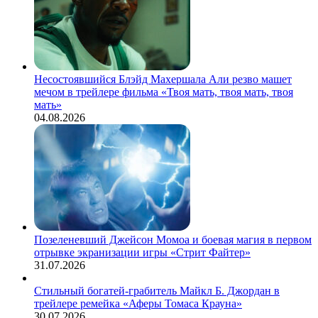
Несостоявшийся Блэйд Махершала Али резво машет
мечом в трейлере фильма «Твоя мать, твоя мать, твоя
мать»
04.08.2026
Позеленевший Джейсон Момоа и боевая магия в первом
отрывке экранизации игры «Стрит Файтер»
31.07.2026
Стильный богатей-грабитель Майкл Б. Джордан в
трейлере ремейка «Аферы Томаса Крауна»
30.07.2026