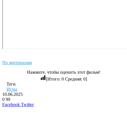
По материалам
Нажмите, чтобы оценить этот фильм!
[Итого:
0
Средняя:
0
]
Теги
Игры
10.06.2025
0
99
LinkedIn
Pinterest
Вконтакте
Одноклассники
Skype
WhatsApp
Telegram
Viber
Facebook
Twitter
Похожие фильмы