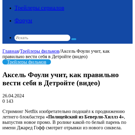
Трейлеры сериалов
Форум
Искать
Главная
/
Трейлеры фильмов
/
Аксель Фоули учит, как
правильно вести себя в Детройте (видео)
Трейлеры фильмов
Аксель Фоули учит, как правильно
вести себя в Детройте (видео)
26.04.2024
0
143
Стриминг Netflix изобретательно подошёл к продвижению
летнего блокбастера
«Полицейский из Беверли-Хиллз 4»
,
выпустив новое промо. В ролике какой-то белый парень по
имени Джаред Гофф смотрит отрывки из нового сиквела.