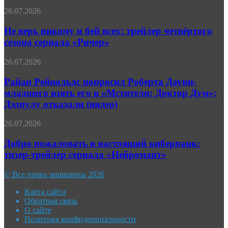
раскрыл
Не
26.07.2026
дату
верь
выхода
никому
Не верь никому и бей всех: трейлер четвёртого
четвёртого
и
сезона сериала «Ричер»
сезона
бей
всех:
Райан
26.07.2026
трейлер
Рейнольдс
четвёртого
попросил
Райан Рейнольдс попросил Роберта Дауни-
сезона
Роберта
младшего взять его в «Мстители: Доктор Дум»:
сериала
Дауни-
«Ричер»
Дэдпулу отказали (видео)
младшего
взять
Добро
26.07.2026
его
пожаловать
в
в
Добро пожаловать в настоящий киберпанк:
«Мстители:
настоящий
Доктор
тизер-трейлер сериала «Нейромант»
киберпанк:
Дум»:
тизер-
Дэдпулу
© Все права защищены 2026
трейлер
отказали
сериала
(видео)
Карта сайта
«Нейромант»
Обратная связь
О сайте
Политика конфиденциальности