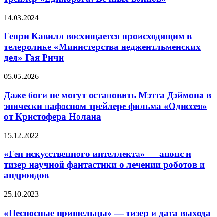
—
Гуда»
вышел
Генри
14.03.2024
трейлер
Кавилл
«Единорога:
восхищается
Генри Кавилл восхищается происходящим в
Вечных
происходящим
телеролике «Министерства неджентльменских
воинов»
в
дел» Гая Ричи
телеролике
«Министерства
Даже
05.05.2026
неджентльменских
боги
дел»
не
Даже боги не могут остановить Мэтта Дэймона в
Гая
могут
Ричи
эпически пафосном трейлере фильма «Одиссея»
остановить
от Кристофера Нолана
Мэтта
Дэймона
«Ген
15.12.2022
в
искусственного
эпически
интеллекта»
«Ген искусственного интеллекта» — анонс и
пафосном
—
трейлере
тизер научной фантастики о лечении роботов и
анонс
фильма
андроидов
и
«Одиссея»
тизер
от
«Несносные
25.10.2023
научной
Кристофера
пришельцы»
фантастики
Нолана
—
«Несносные пришельцы» — тизер и дата выхода
о