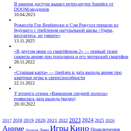
В раннем доступе вышел ретро-шутер Supplice от
DOOM-моддеров
10.04.2023
Режиссёр Гор Вербински и Сэм Рокуэлл пришли из
будущего с трейлером натуральной шизы «Удачи,
веселитесь, не умрите»
13.11.2025
«В другом мире со смартфоном 2» — первый тизер
сиквела аниме про попаданца и его читерский смартфон
28.11.2022
«Старшая карта» — трейлер и дата выхода аниме про
азартные игры и сверхспособности
22.11.2022
У второго сезона «Вампиров средней полосы»
появилась дата выхода (видео)
20.10.2022
ЖАНРЫ
2023
2024
2019
2020
2021
2018
2022
2025
2017
2026
Кино
Игры
Аниме
Приключения
Драма
Детектив