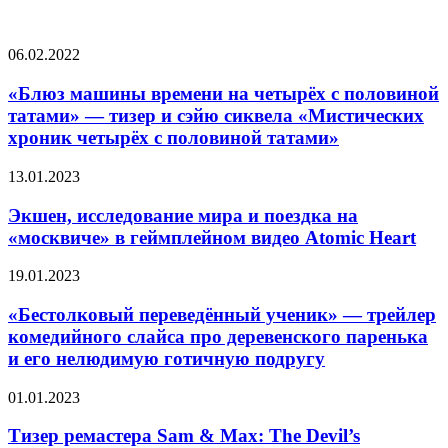
СЛУЧАЙНЫЕ ФИЛЬМЫ
«Блюз
06.02.2022
машины
времени
«Блюз машины времени на четырёх с половиной
на
татами» — тизер и сэйю сиквела «Мистических
четырёх
хроник четырёх с половиной татами»
с
половиной
Экшен,
13.01.2023
татами»
исследование
—
мира
Экшен, исследование мира и поездка на
тизер
и
и
«москвиче» в геймплейном видео Atomic Heart
поездка
сэйю
на
сиквела
«Бестолковый
19.01.2023
«москвиче»
«Мистических
переведённый
в
хроник
ученик»
«Бестолковый переведённый ученик» — трейлер
геймплейном
четырёх
—
комедийного слайса про деревенского паренька
видео
с
трейлер
Atomic
и его нелюдимую готичную подругу
половиной
комедийного
Heart
татами»
слайса
Тизер
01.01.2023
про
ремастера
деревенского
Sam
Тизер ремастера Sam & Max: The Devil’s
паренька