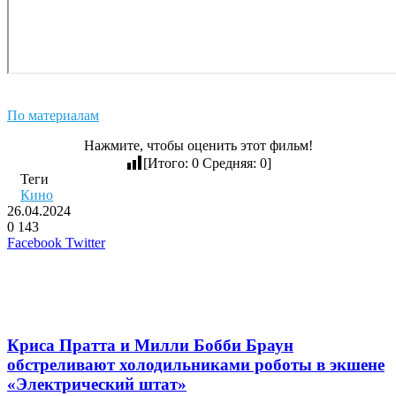
По материалам
Нажмите, чтобы оценить этот фильм!
[Итого:
0
Средняя:
0
]
Теги
Кино
26.04.2024
0
143
LinkedIn
Pinterest
Вконтакте
Одноклассники
Skype
WhatsApp
Telegram
Viber
Facebook
Twitter
Похожие фильмы
Криса Пратта и Милли Бобби Браун
обстреливают холодильниками роботы в экшене
«Электрический штат»