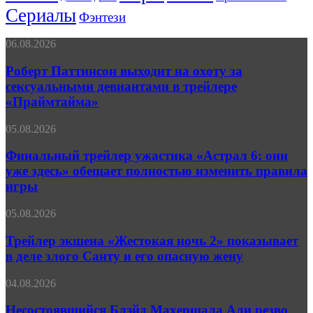
Сериалы
Фэнтези
Роберт
06.08.2026
Паттинсон
выходит
Роберт Паттинсон выходит на охоту за
на
сексуальными девиантами в трейлере
охоту
«Праймтайма»
за
сексуальными
Финальный
05.08.2026
девиантами
трейлер
в
ужастика
Финальный трейлер ужастика «Астрал 6: они
трейлере
«Астрал
«Праймтайма»
уже здесь» обещает полностью изменить правила
6:
игры
они
уже
Трейлер
05.08.2026
здесь»
экшена
обещает
«Жестокая
Трейлер экшена «Жестокая ночь 2» показывает
полностью
ночь 2»
изменить
в деле злого Санту и его опасную жену
показывает
правила
в
игры
Несостоявшийся
04.08.2026
деле
Блэйд
злого
Махершала
Несостоявшийся Блэйд Махершала Али резво