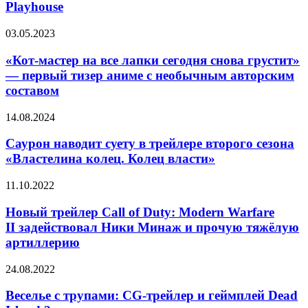
&
и
Playhouse
Max:
его
The
нелюдимую
«Кот-
03.05.2023
Devil’s
готичную
мастер
Playhouse
подругу
на
«Кот-мастер на все лапки сегодня снова грустит»
все
— первый тизер аниме с необычным авторским
лапки
составом
сегодня
снова
Саурон
14.08.2024
грустит»
наводит
—
суету
Саурон наводит суету в трейлере второго сезона
первый
в
тизер
«Властелина колец. Колец власти»
трейлере
аниме
второго
с
Новый
11.10.2022
сезона
необычным
трейлер
«Властелина
авторским
Call
Новый трейлер Call of Duty: Modern Warfare
колец.
составом
of Duty:
II задействовал Ники Минаж и прочую тяжёлую
Колец
Modern
власти»
артиллерию
Warfare
II задействовал
Веселье
24.08.2022
Ники
с
Минаж
трупами:
Веселье с трупами: CG-трейлер и геймплей Dead
и прочую
CG-