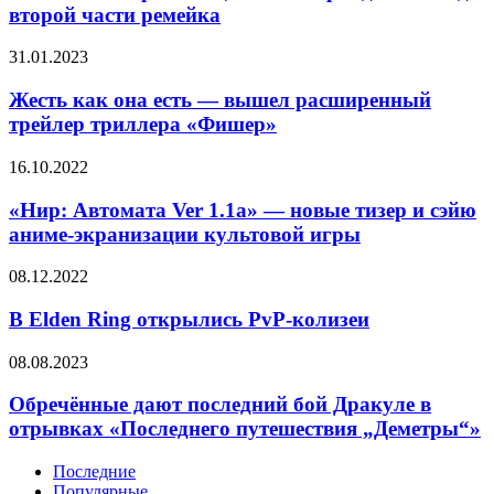
тизер
лечении
второй части ремейка
и
роботов
дата
и
Жесть
31.01.2023
выхода
андроидов
как
второй
она
Жесть как она есть — вышел расширенный
части
есть
трейлер триллера «Фишер»
ремейка
—
вышел
«Нир:
16.10.2022
расширенный
Автомата
трейлер
Ver
«Нир: Автомата Ver 1.1a» — новые тизер и сэйю
триллера
1.1a»
аниме-экранизации культовой игры
«Фишер»
—
новые
В
08.12.2022
тизер
Elden
и
Ring
В Elden Ring открылись PvP-колизеи
сэйю
открылись
аниме-
PvP-
Обречённые
08.08.2023
экранизации
колизеи
дают
культовой
последний
Обречённые дают последний бой Дракуле в
игры
бой
отрывках «Последнего путешествия „Деметры“»
Дракуле
в
Последние
отрывках
Популярные