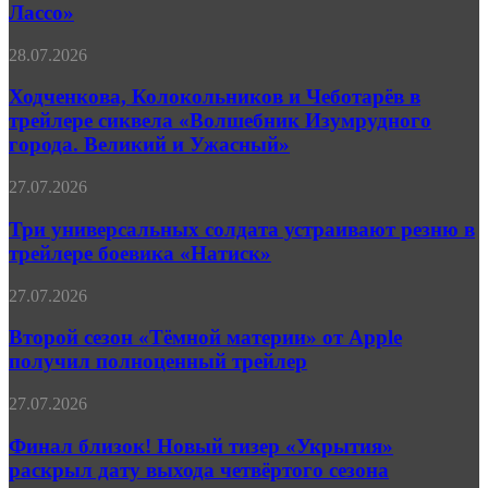
четвёртого
Лассо»
безумие
«Тед
Лассо»
Ходченкова,
28.07.2026
Колокольников
и
Ходченкова, Колокольников и Чеботарёв в
Чеботарёв
трейлере сиквела «Волшебник Изумрудного
в
города. Великий и Ужасный»
трейлере
сиквела
Три
27.07.2026
«Волшебник
универсальных
Изумрудного
солдата
Три универсальных солдата устраивают резню в
города.
устраивают
Великий
трейлере боевика «Натиск»
резню
и
в
Ужасный»
Второй
27.07.2026
трейлере
сезон
боевика
«Тёмной
Второй сезон «Тёмной материи» от Apple
«Натиск»
материи»
получил полноценный трейлер
от
Apple
Финал
27.07.2026
получил
близок!
полноценный
Новый
Финал близок! Новый тизер «Укрытия»
трейлер
тизер
раскрыл дату выхода четвёртого сезона
«Укрытия»