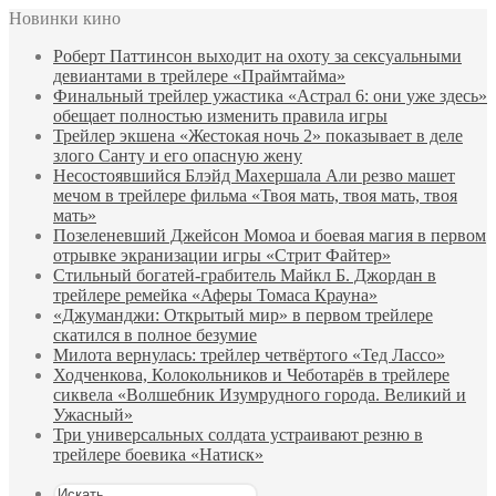
Новинки кино
Роберт Паттинсон выходит на охоту за сексуальными
девиантами в трейлере «Праймтайма»
Финальный трейлер ужастика «Астрал 6: они уже здесь»
обещает полностью изменить правила игры
Трейлер экшена «Жестокая ночь 2» показывает в деле
злого Санту и его опасную жену
Несостоявшийся Блэйд Махершала Али резво машет
мечом в трейлере фильма «Твоя мать, твоя мать, твоя
мать»
Позеленевший Джейсон Момоа и боевая магия в первом
отрывке экранизации игры «Стрит Файтер»
Стильный богатей-грабитель Майкл Б. Джордан в
трейлере ремейка «Аферы Томаса Крауна»
«Джуманджи: Открытый мир» в первом трейлере
скатился в полное безумие
Милота вернулась: трейлер четвёртого «Тед Лассо»
Ходченкова, Колокольников и Чеботарёв в трейлере
сиквела «Волшебник Изумрудного города. Великий и
Ужасный»
Три универсальных солдата устраивают резню в
трейлере боевика «Натиск»