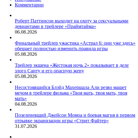
«Последнего
Комментарии
путешествия
„Деметры“»
Роберт Паттинсон выходит на охоту за сексуальными
девиантами в трейлере «Праймтайма»
06.08.2026
Финальный трейлер ужастика «Астрал 6: они уже здесь»
обещает полностью изменить правила игры
05.08.2026
Трейлер экшена «Жестокая ночь 2» показывает в деле
злого Санту и его опасную жену
05.08.2026
Несостоявшийся Блэйд Махершала Али резво машет
мечом в трейлере фильма «Твоя мать, твоя мать, твоя
мать»
04.08.2026
Позеленевший Джейсон Момоа и боевая магия в первом
отрывке экранизации игры «Стрит Файтер»
31.07.2026