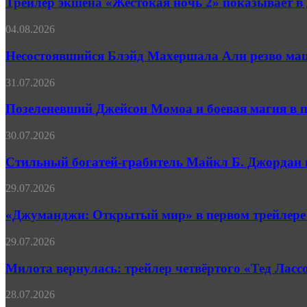
«Жестокая
Трейлер экшена «Жестокая ночь 2» показывает в 
здесь»
ночь 2»
обещает
показывает
Несостоявшийся
04.08.2026
полностью
в
Блэйд
изменить
деле
Махершала
Несостоявшийся Блэйд Махершала Али резво маше
правила
злого
Али
игры
Санту
резво
Позеленевший
31.07.2026
и
машет
Джейсон
его
мечом
Момоа
Позеленевший Джейсон Момоа и боевая магия в 
опасную
в
и
жену
трейлере
боевая
Стильный
30.07.2026
фильма
магия
богатей-
«Твоя
в
грабитель
Стильный богатей-грабитель Майкл Б. Джордан 
мать,
первом
Майкл
твоя
отрывке
Б.
«Джуманджи:
29.07.2026
мать,
экранизации
Джордан
Открытый
твоя
игры
в
мир»
мать»
«Джуманджи: Открытый мир» в первом трейлере 
«Стрит
трейлере
в
Файтер»
ремейка
первом
Милота
29.07.2026
«Аферы
трейлере
вернулась:
Томаса
скатился
трейлер
Милота вернулась: трейлер четвёртого «Тед Ласс
Крауна»
в
четвёртого
полное
«Тед
Ходченкова,
28.07.2026
безумие
Лассо»
Колокольников