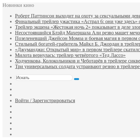
Новинки кино
Роберт Паттинсон выходит на охоту за сексуальными де
Финальный трейлер ужастика «Астрал 6: они уже здесь»
Трейлер экшена «Жестокая ночь 2» показывает в деле зло
Несостоявшийся Блэйд Махершала Али резво машет мечом 
Позеленевший Джейсон Момоа и боевая магия в первом 
Стильный богатей-грабитель Майкл Б. Джордан в трейле
«Джуманджи: Открытый мир» в первом трейлере скатилс
Милота вернулась: трейлер четвёртого «Тед Лассо»
Ходченкова, Колокольников и Чеботарёв в трейлере сик
Три универсальных солдата устраивают резню в трейлере
Искать
Switch
skin
Sidebar
Случайный
фильм
Войти / Зарегистрироваться
Telegram
Одноклассники
vk.com
YouTube
Twitter
Facebook