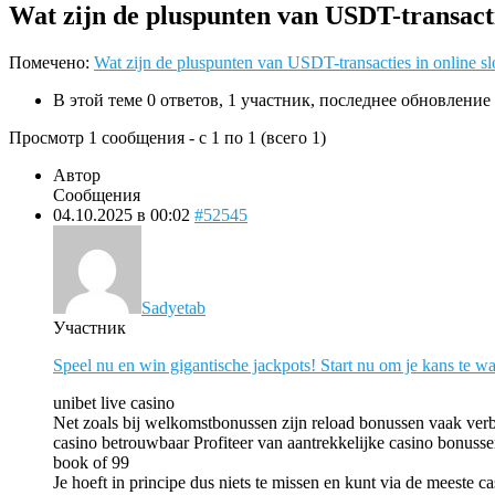
Wat zijn de pluspunten van USDT-transacti
Помечено:
Wat zijn de pluspunten van USDT-transacties in online s
В этой теме 0 ответов, 1 участник, последнее обновление
Просмотр 1 сообщения - с 1 по 1 (всего 1)
Автор
Сообщения
04.10.2025 в 00:02
#52545
Sadyetab
Участник
Speel nu en win gigantische jackpots! Start nu om je kans te w
unibet live casino
Net zoals bij welkomstbonussen zijn reload bonussen vaak verb
casino betrouwbaar Profiteer van aantrekkelijke casino bonusse
book of 99
Je hoeft in principe dus niets te missen en kunt via de meeste