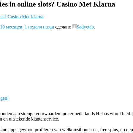
es in online slots? Casino Met Klarna
lots? Casino Met Klarna
10 месяцев, 1 неделя назад
сделано
Sadyetab
.
agen!
onden aan strenge voorwaarden. poker nederlands Helaas wordt hierbij v
n en uitstekende klantenservice.
 casino apps gewoon profiteren van welkomstbonussen, free spins, no de