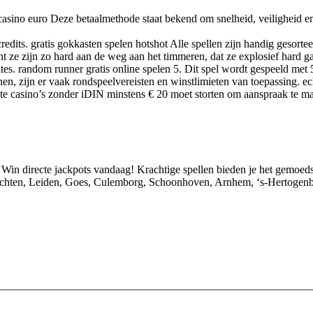
casino euro Deze betaalmethode staat bekend om snelheid, veiligheid 
edits. gratis gokkasten spelen hotshot Alle spellen zijn handig gesort
nt ze zijn zo hard aan de weg aan het timmeren, dat ze explosief hard 
tes. random runner gratis online spelen 5. Dit spel wordt gespeeld met 5
en, zijn er vaak rondspeelvereisten en winstlimieten van toepassing. e
eeste casino’s zonder iDIN minstens € 20 moet storten om aanspraak te 
! Win directe jackpots vandaag! Krachtige spellen bieden je het gemoeds
achten, Leiden, Goes, Culemborg, Schoonhoven, Arnhem, ‘s-Hertogenbo