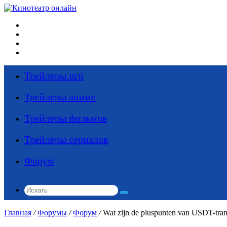
Меню
Искать
Switch
skin
Войти
Трейлеры игр
Трейлеры аниме
Трейлеры фильмов
Трейлеры сериалов
Форум
Искать
Главная
/
Форумы
/
Форум
/
Wat zijn de pluspunten van USDT-trans