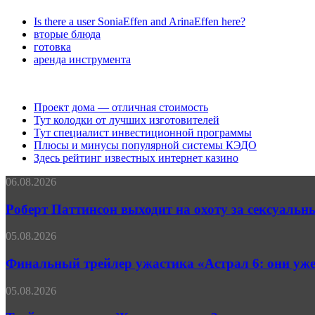
Is there a user SoniaEffen and ArinaEffen here?
вторые блюда
готовка
аренда инструмента
Последние темы
Проект дома — отличная стоимость
Тут колодки от лучших изготовителей
Тут специалист инвестиционной программы
Плюсы и минусы популярной системы КЭДО
Здесь рейтинг известных интернет казино
Роберт
06.08.2026
Паттинсон
выходит
Роберт Паттинсон выходит на охоту за сексуаль
на
охоту
Финальный
05.08.2026
за
трейлер
сексуальными
ужастика
Финальный трейлер ужастика «Астрал 6: они уже
девиантами
«Астрал
в
6:
Трейлер
05.08.2026
трейлере
они
экшена
«Праймтайма»
уже