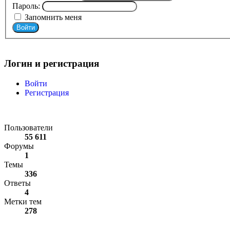
Пароль:
Запомнить меня
Войти
Мой профиль
Логин и регистрация
Войти
Регистрация
Статистика форума
Пользователи
55 611
Форумы
1
Темы
336
Ответы
4
Метки тем
278
Последние ответы