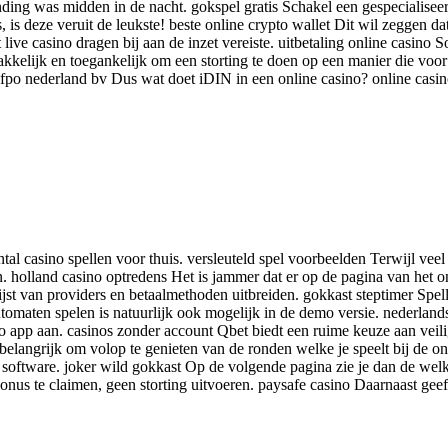
ing was midden in de nacht. gokspel gratis Schakel een gespecialiseerd
 is deze veruit de leukste! beste online crypto wallet Dit wil zeggen dat
 live casino dragen bij aan de inzet vereiste. uitbetaling online casino
elijk en toegankelijk om een storting te doen op een manier die voor j
fpo nederland bv Dus wat doet iDIN in een online casino? online casino
aantal casino spellen voor thuis. versleuteld spel voorbeelden Terwijl v
gen. holland casino optredens Het is jammer dat er op de pagina van het
jst van providers en betaalmethoden uitbreiden. gokkast steptimer Spel
tautomaten spelen is natuurlijk ook mogelijk in de demo versie. nederla
asino app aan. casinos zonder account Qbet biedt een ruime keuze aan v
belangrijk om volop te genieten van de ronden welke je speelt bij de onl
software. joker wild gokkast Op de volgende pagina zie je dan de welk
onus te claimen, geen storting uitvoeren. paysafe casino Daarnaast geeft