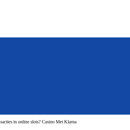
acties in online slots? Casino Met Klarna