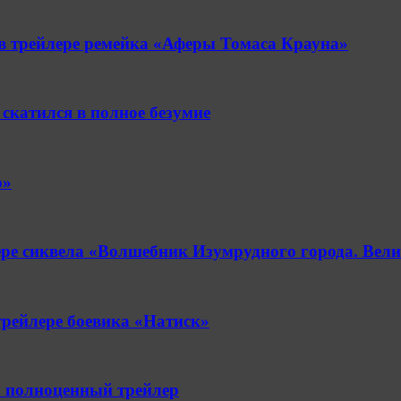
в трейлере ремейка «Аферы Томаса Крауна»
скатился в полное безумие
о»
ере сиквела «Волшебник Изумрудного города. Вел
трейлере боевика «Натиск»
л полноценный трейлер