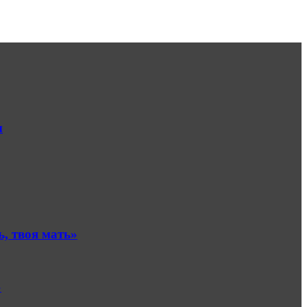
ы
, твоя мать»
»