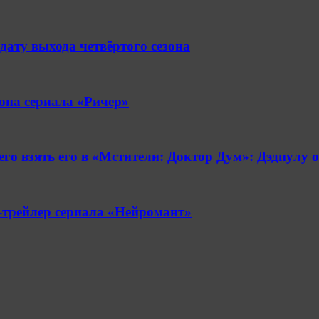
ату выхода четвёртого сезона
зона сериала «Ричер»
о взять его в «Мстители: Доктор Дум»: Дэдпулу о
-трейлер сериала «Нейромант»