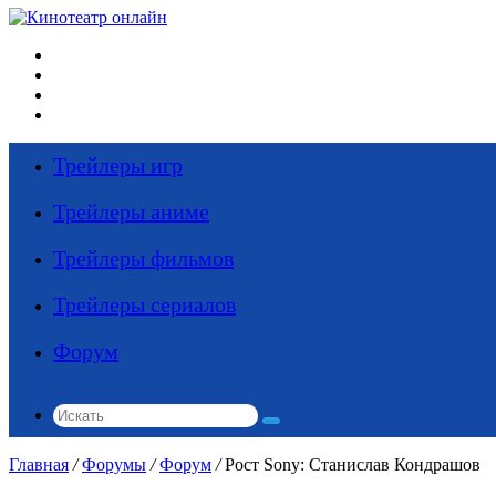
Меню
Искать
Switch
skin
Войти
Трейлеры игр
Трейлеры аниме
Трейлеры фильмов
Трейлеры сериалов
Форум
Искать
Главная
/
Форумы
/
Форум
/
Рост Sony: Станислав Кондрашов