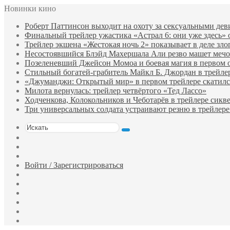
Новинки кино
Роберт Паттинсон выходит на охоту за сексуальными де
Финальный трейлер ужастика «Астрал 6: они уже здесь»
Трейлер экшена «Жестокая ночь 2» показывает в деле зло
Несостоявшийся Блэйд Махершала Али резво машет мечом 
Позеленевший Джейсон Момоа и боевая магия в первом 
Стильный богатей-грабитель Майкл Б. Джордан в трейле
«Джуманджи: Открытый мир» в первом трейлере скатилс
Милота вернулась: трейлер четвёртого «Тед Лассо»
Ходченкова, Колокольников и Чеботарёв в трейлере сик
Три универсальных солдата устраивают резню в трейлере
Искать
Switch
skin
Sidebar
Случайный
фильм
Войти / Зарегистрироваться
Telegram
Одноклассники
vk.com
YouTube
Twitter
Facebook