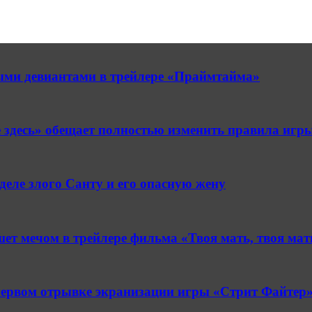
ными девиантами в трейлере «Праймтайма»
 здесь» обещает полностью изменить правила игр
деле злого Санту и его опасную жену
т мечом в трейлере фильма «Твоя мать, твоя мать
первом отрывке экранизации игры «Стрит Файтер