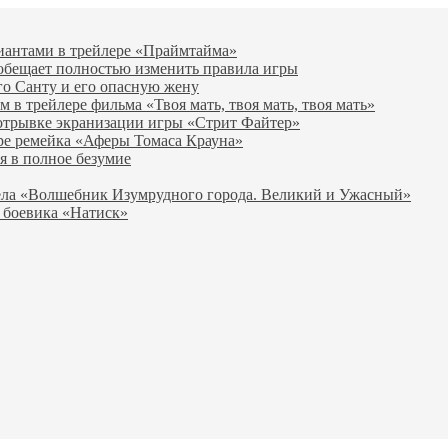
виантами в трейлере «Праймтайма»
 обещает полностью изменить правила игры
го Санту и его опасную жену
в трейлере фильма «Твоя мать, твоя мать, твоя мать»
отрывке экранизации игры «Стрит Файтер»
ре ремейка «Аферы Томаса Крауна»
я в полное безумие
вела «Волшебник Изумрудного города. Великий и Ужасный»
 боевика «Натиск»