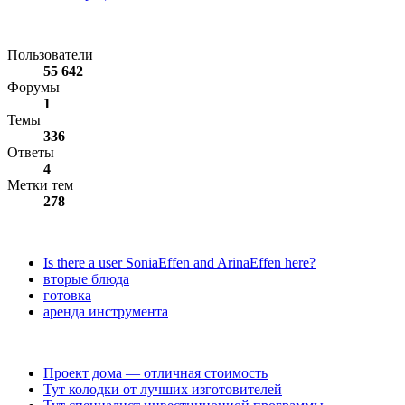
Статистика форума
Пользователи
55 642
Форумы
1
Темы
336
Ответы
4
Метки тем
278
Последние ответы
Is there a user SoniaEffen and ArinaEffen here?
вторые блюда
готовка
аренда инструмента
Последние темы
Проект дома — отличная стоимость
Тут колодки от лучших изготовителей